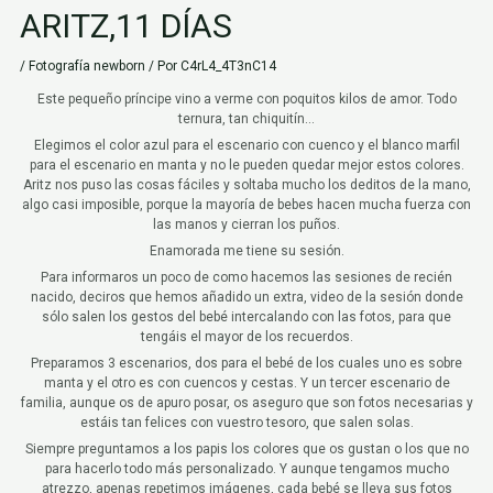
ARITZ,11 DÍAS
/
Fotografía newborn
/ Por
C4rL4_4T3nC14
Este pequeño príncipe vino a verme con poquitos kilos de amor. Todo
ternura, tan chiquitín…
Elegimos el color azul para el escenario con cuenco y el blanco marfil
para el escenario en manta y no le pueden quedar mejor estos colores.
Aritz nos puso las cosas fáciles y soltaba mucho los deditos de la mano,
algo casi imposible, porque la mayoría de bebes hacen mucha fuerza con
las manos y cierran los puños.
Enamorada me tiene su sesión.
Para informaros un poco de como hacemos las sesiones de recién
nacido, deciros que hemos añadido un extra, video de la sesión donde
sólo salen los gestos del bebé intercalando con las fotos, para que
tengáis el mayor de los recuerdos.
Preparamos 3 escenarios, dos para el bebé de los cuales uno es sobre
manta y el otro es con cuencos y cestas. Y un tercer escenario de
familia, aunque os de apuro posar, os aseguro que son fotos necesarias y
estáis tan felices con vuestro tesoro, que salen solas.
Siempre preguntamos a los papis los colores que os gustan o los que no
para hacerlo todo más personalizado. Y aunque tengamos mucho
atrezzo, apenas repetimos imágenes, cada bebé se lleva sus fotos