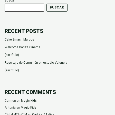
Buscar
BUSCAR
RECENT POSTS
Cake Smash Marcos
Welcome Carla’s Cinema
(sin título)
Reportaje de Comunión en estudio Valencia
(sin título)
RECENT COMMENTS
Carmen
en
Magic Kids
Antonia
en
Magic Kids
C4rL4_4T3nC14
en
Carlota, 11 días