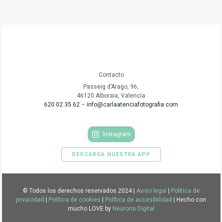
Contacto
Passeig d’Arago, 96,
46120 Alboraia, Valencia
620 02 35 62
–
info@carlaatenciafotografia.com
Instagram
DESCARGA NUESTRA APP
© Todos los derechos reservados 2024 |
Aviso legal
|
Política de
privacidad
|
Política de cookies
|
Política de accesibilidad
| Hecho con
mucho LOVE by
Neurona Digital