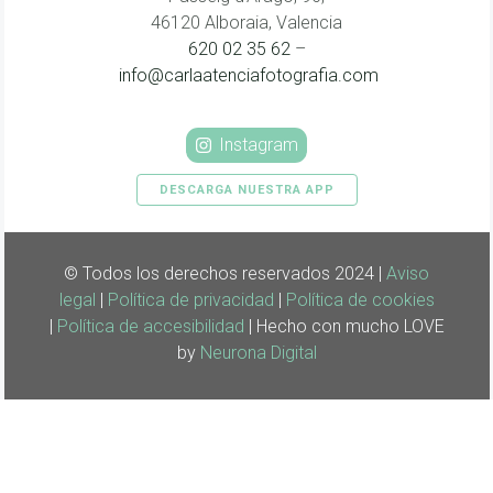
46120 Alboraia, Valencia
620 02 35 62
–
info@carlaatenciafotografia.com
Instagram
DESCARGA NUESTRA APP
© Todos los derechos reservados 2024 |
Aviso
legal
|
Política de privacidad
|
Política de cookies
|
Política de accesibilidad
| Hecho con mucho LOVE
by
Neurona Digital