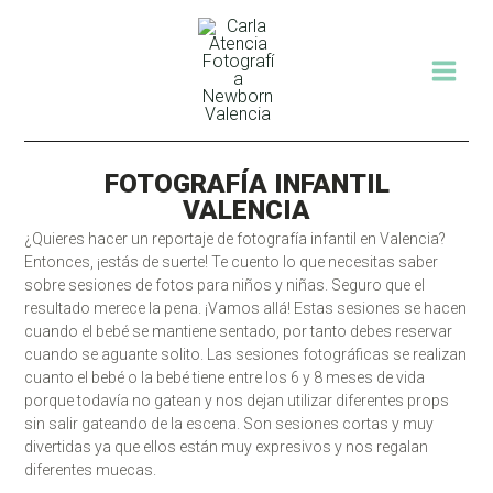
Ir
MAI
al
contenido
MEN
FOTOGRAFÍA INFANTIL
VALENCIA
¿Quieres hacer un reportaje de fotografía infantil en Valencia?
Entonces, ¡estás de suerte! Te cuento lo que necesitas saber
sobre sesiones de fotos para niños y niñas. Seguro que el
resultado merece la pena. ¡Vamos allá! Estas sesiones se hacen
cuando el bebé se mantiene sentado, por tanto debes reservar
cuando se aguante solito. Las sesiones fotográficas se realizan
cuanto el bebé o la bebé tiene entre los 6 y 8 meses de vida
porque todavía no gatean y nos dejan utilizar diferentes props
sin salir gateando de la escena. Son sesiones cortas y muy
divertidas ya que ellos están muy expresivos y nos regalan
diferentes muecas.