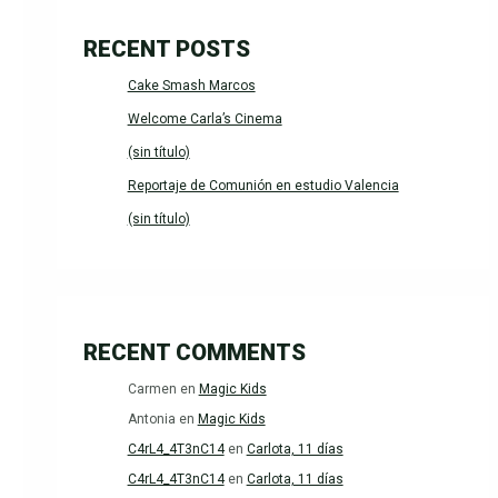
RECENT POSTS
Cake Smash Marcos
Welcome Carla’s Cinema
(sin título)
Reportaje de Comunión en estudio Valencia
(sin título)
RECENT COMMENTS
Carmen
en
Magic Kids
Antonia
en
Magic Kids
C4rL4_4T3nC14
en
Carlota, 11 días
C4rL4_4T3nC14
en
Carlota, 11 días