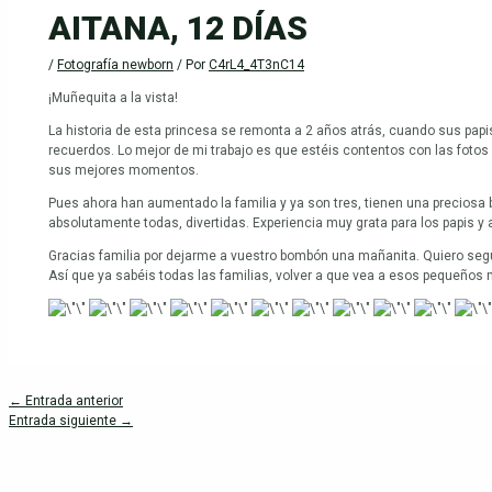
AITANA, 12 DÍAS
/
Fotografía newborn
/ Por
C4rL4_4T3nC14
¡Muñequita a la vista!
La historia de esta princesa se remonta a 2 años atrás, cuando sus papis
recuerdos. Lo mejor de mi trabajo es que estéis contentos con las fotos
sus mejores momentos.
Pues ahora han aumentado la familia y ya son tres, tienen una preciosa 
absolutamente todas, divertidas. Experiencia muy grata para los papis y a
Gracias familia por dejarme a vuestro bombón una mañanita. Quiero segui
Así que ya sabéis todas las familias, volver a que vea a esos pequeños
←
Entrada anterior
Entrada siguiente
→