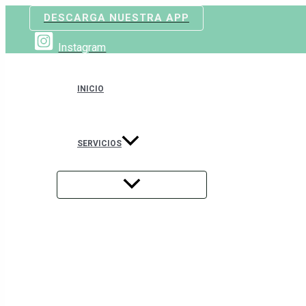
ALTERNAR
Ir
Navegación
Search
MENÚ
DESCARGA NUESTRA APP
al
de
…
contenido
entradas
Instagram
INICIO
SERVICIOS