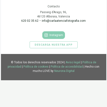
Contacto
Passeig d’Arago, 96,
46120 Alboraia, Valencia
620 02 35 62
–
info@carlaatenciafotografia.com
Instagram
DESCARGA NUESTRA APP
© Todos los derechos reservados 2024 |
Aviso legal
|
Política de
privacidad
|
Política de cookies
|
Política de accesibilidad
| Hecho con
mucho LOVE by
Neurona Digital