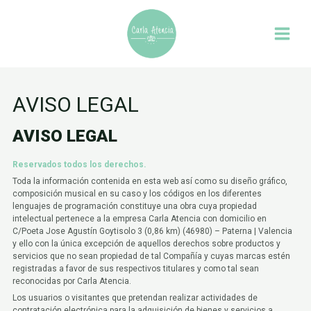
Ir
MAIN
al
contenido
MENU
AVISO LEGAL
AVISO LEGAL
Reservados todos los derechos.
Toda la información contenida en esta web así como su diseño gráfico,
composición musical en su caso y los códigos en los diferentes
lenguajes de programación constituye una obra cuya propiedad
intelectual pertenece a la empresa Carla Atencia con domicilio en
C/Poeta Jose Agustín Goytisolo 3 (0,86 km) (46980) – Paterna | Valencia
y ello con la única excepción de aquellos derechos sobre productos y
servicios que no sean propiedad de tal Compañía y cuyas marcas estén
registradas a favor de sus respectivos titulares y como tal sean
reconocidas por Carla Atencia.
Los usuarios o visitantes que pretendan realizar actividades de
contratación electrónica para la adquisición de bienes y servicios a