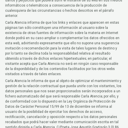
daños y perjuicios que pudiera sufrir el visitante de su web en sus medios
informáticos o telemáticos a consecuencia de la producción de
cualesquiera de las circunstancias o hechos descritos en el párrafo
anterior.
Carla Atencia informa de que los links y enlaces que aparecen en estas
páginas tan sólo constituyen una información al usuario sobre la
existencia de otras fuentes de información sobre la materia en Internet
donde podrá en su caso ampliar o complementar los datos ofrecidos en
esta web, advirtiendo expresamente que ello no supone una sugerencia
invitación o recomendación para la visita de tales lugares de destino y
por lo tanto se declina toda la responsabilidad relativa al resultado
obtenido a través de dichos enlaces hipertextuales; en particular, el
visitante acepta que Carla Atencia no será en ningún caso responsable
de la disponibilidad y de los contenidos facilitados por los otros webs
visitados a través de tales enlaces.
Carla Atencia le informa de que al objeto de optimizar el mantenimiento y
gestión de la relación contractual que pueda unirle con los visitantes, los
datos personales que nos sean proporcionados serán incorporados a un
fichero automatizado del que será responsable Carla Atencia; por ello, y
de conformidad con lo dispuesto en la Ley Orgánica de Protección de
Datos de Carácter Personal 15/99 de 13 de diciembre se informa al
usuario de la posibilidad de ejercitar los derechos de acceso,
rectificación, cancelación y oposición respecto a los datos personales
recabados que podrá hacer valer mediante comunicación escrita en tal
sentido dirigida a Carla Atencia, C/Poeta Jose Agustín Goytisolo 3 (0,86